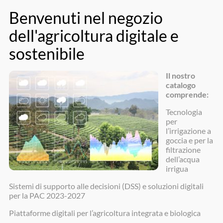
Salta
Per ulteriori informazioni contattaci a:
011 4378552
|
al
3a@green-planet.it
contenuto
LinkedIn
Facebook
Instagram
Il nostro
catalogo
comprende:
Tecnologia
per
l’irrigazione a
goccia e per la
filtrazione
dell’acqua
irrigua
Sistemi di supporto alle decisioni (DSS) e soluzioni digitali
per la PAC 2023-2027
Piattaforme digitali per l’agricoltura integrata e biologica