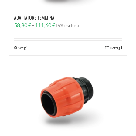
ADATTATORE FEMMINA
Fascia
58,80
€
-
111,60
€
IVA esclusa
di
prezzo:
Scegli
Dettagli
da
58,80 €
a
111,60 €