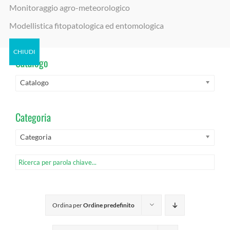
SOLUZIONI PER L’AGRICOLTURA
Monitoraggio agro-meteorologico
SOSTENIBILE E DIGITALE
Modellistica fitopatologica ed entomologica
Catalogo
Catalogo
Categoria
Categoria
Ordina per
Ordine predefinito