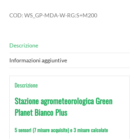
Green
Planet
COD:
WS_GP-MDA-W-RG:S+M200
Bianco
Plus.
7
Descrizione
Grandezze
-
Informazioni aggiuntive
Unità
di
acquisizione
Descrizione
e
trasmissione
Stazione agrometeorologica Green
UMTS/LTE
Planet Bianco Plus
-
Alimentazione
5 sensori (7 misure acquisite) e 3 misure calcolate
autonoma
12V