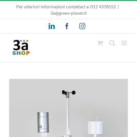
Salta
Per ulteriori informazioni contattaci a:
011 4378552
|
al
3a@green-planet.it
contenuto
LinkedIn
Facebook
Instagram