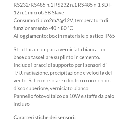
e
RS232/RS485 n.1 RS232 n.1 RS485 n.1 SDI-
bascula
12 n.1 microUSB Slave
in
Consumo tipico2mA@12V, temperatura di
acciaio
funzionamento -40 ÷ 80 °C
quantità
Alloggiamento: box in materiale plastico IP65
Struttura: compatta verniciata bianca con
base da tassellare su plinto in cemento.
Include i bracci di supporto per i sensori di
T/U, radiazione, precipitazione e velocità del
vento. Schermo solare cilindrico con doppio
disco superiore, verniciato bianco.
Pannello fotovoltaico da 10W e staffe da palo
incluso
Caratteristiche dei sensori: