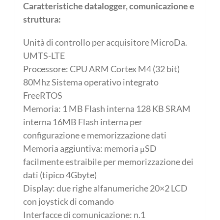
Caratteristiche datalogger, comunicazione e
-
struttura:
Struttura
bianca
Unità di controllo per acquisitore MicroDa.
con
UMTS-LTE
piastra
Processore: CPU ARM Cortex M4 (32 bit)
base
80Mhz Sistema operativo integrato
in
FreeRTOS
acciaio
Memoria: 1 MB Flash interna 128 KB SRAM
-
interna 16MB Flash interna per
Pluviometro
configurazione e memorizzazione dati
in
Memoria aggiuntiva: memoria μSD
alluminio,
facilmente estraibile per memorizzazione dei
bocca
dati (tipico 4Gbyte)
da
Display: due righe alfanumeriche 20×2 LCD
200
con joystick di comando
cm2
Interfacce di comunicazione: n.1