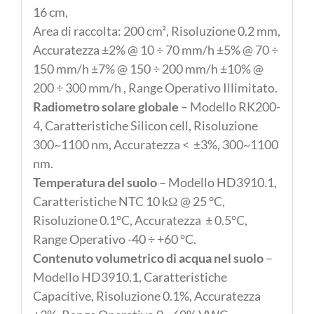
16 cm,
Area di raccolta: 200 cm², Risoluzione 0.2 mm,
Accuratezza ±2% @ 10 ÷ 70 mm/h ±5% @ 70 ÷
150 mm/h ±7% @ 150 ÷ 200 mm/h ±10% @
200 ÷ 300 mm/h , Range Operativo Illimitato.
Radiometro solare globale
– Modello RK200-
4, Caratteristiche Silicon cell, Risoluzione
300~1100 nm, Accuratezza < ±3%, 300~1100
nm.
Temperatura del suolo
– Modello HD3910.1,
Caratteristiche NTC 10 kΩ @ 25 °C,
Risoluzione 0.1°C, Accuratezza ± 0.5°C,
Range Operativo -40 ÷ +60 °C.
Contenuto volumetrico di acqua nel suolo
–
Modello HD3910.1, Caratteristiche
Capacitive, Risoluzione 0.1%, Accuratezza