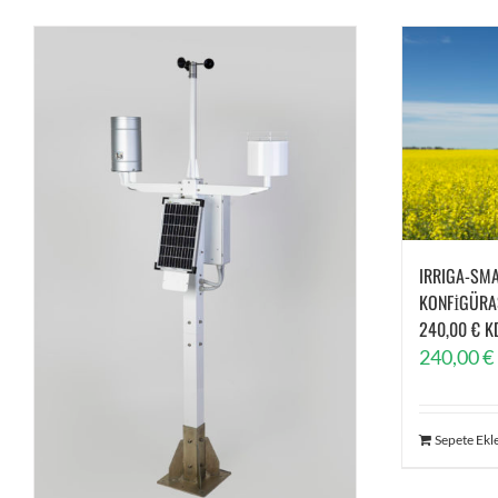
IRRIGA-SM
KONFİGÜRA
240,00 € K
240,00
€
Sepete Ekl