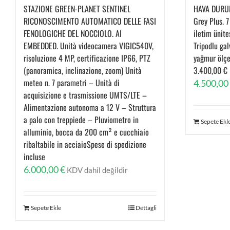
STAZIONE GREEN-PLANET SENTINEL
HAVA DURU
RICONOSCIMENTO AUTOMATICO DELLE FASI
Grey Plus. 
FENOLOGICHE DEL NOCCIOLO. AI
iletim ünit
EMBEDDED. Unità videocamera VIGIC540V,
Tripodlu gal
risoluzione 4 MP, certificazione IP66, PTZ
yağmur ölçe
(panoramica, inclinazione, zoom) Unità
3.400,00 € 
meteo n. 7 parametri – Unità di
4.500,00
acquisizione e trasmissione UMTS/LTE –
Alimentazione autonoma a 12 V – Struttura
a palo con treppiede – Pluviometro in
Sepete Ekl
alluminio, bocca da 200 cm² e cucchiaio
ribaltabile in acciaioSpese di spedizione
incluse
6.000,00
€
KDV dahil değildir
Sepete Ekle
Dettagli