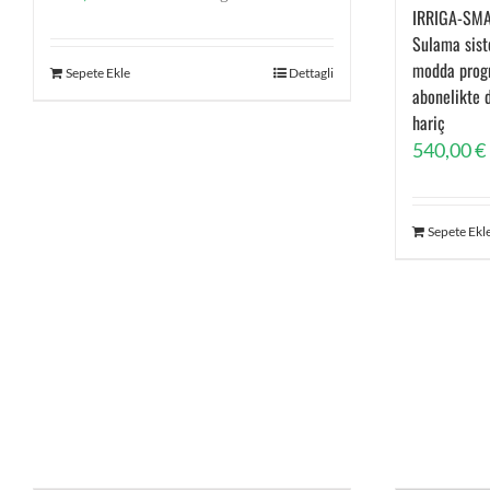
IRRIGA-SM
Sulama sist
modda progr
Sepete Ekle
Dettagli
abonelikte 
hariç
540,00
€
Sepete Ekl