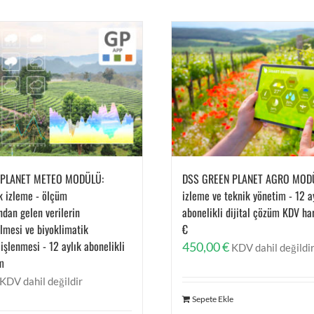
 PLANET METEO MODÜLÜ:
DSS GREEN PLANET AGRO MODÜ
k izleme - ölçüm
izleme ve teknik yönetim - 12 a
ndan gelen verilerin
abonelikli dijital çözüm KDV ha
ilmesi ve biyoklimatik
€
işlenmesi - 12 aylık abonelikli
450,00
€
KDV dahil değildi
üm
KDV dahil değildir
Sepete Ekle