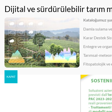
Salta
Per ulteriori informazioni contattaci a:
011 4378552
|
3a@green-pl
al
contenuto
Kataloğumuz şunl
Damla sulama ve 
Karar Destek Sis
Entegre ve organi
Tarımsal-meteoro
Fitopatolojik ve