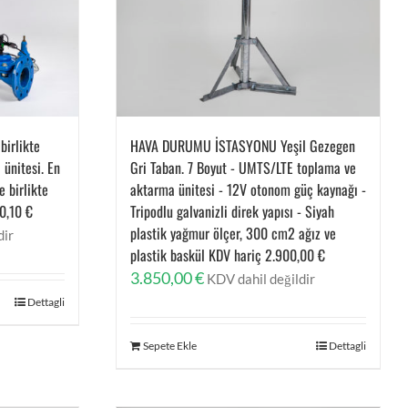
birlikte
HAVA DURUMU İSTASYONU Yeşil Gezegen
 ünitesi. En
Gri Taban. 7 Boyut - UMTS/LTE toplama ve
e birlikte
aktarma ünitesi - 12V otonom güç kaynağı -
40,10 €
Tripodlu galvanizli direk yapısı - Siyah
plastik yağmur ölçer, 300 cm2 ağız ve
dir
plastik baskül KDV hariç 2.900,00 €
3.850,00
€
KDV dahil değildir
Dettagli
Sepete Ekle
Dettagli