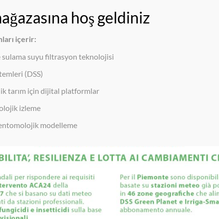
anet.it
arı içerir:
Home
sulama suyu filtrasyon teknolojisi
temleri (DSS)
k tarım için dijital platformlar
lojik izleme
 entomolojik modelleme