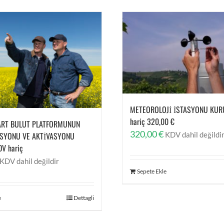
METEOROLOJİ İSTASYONU KU
hariç 320,00 €
ART BULUT PLATFORMUNUN
320,00
€
KDV dahil değildi
SYONU VE AKTİVASYONU
DV hariç
KDV dahil değildir
Sepete Ekle
e
Dettagli