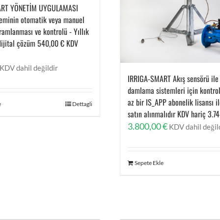
ART YÖNETİM UYGULAMASI
eminin otomatik veya manuel
amlanması ve kontrolü - Yıllık
dijital çözüm 540,00 € KDV
KDV dahil değildir
IRRIGA-SMART Akış sensörü ile 
damlama sistemleri için kontrol
az bir IS_APP abonelik lisansı il
e
Dettagli
satın alınmalıdır KDV hariç 3.7
3.800,00
€
KDV dahil değil
Sepete Ekle