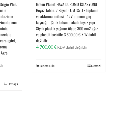
rigio Plus.
Green Planet HAVA DURUMU İSTASYONU
one e
Beyaz Taban. 7 Boyut - UMTS/LTE toplama
entazione
ve aktarma ünitesi - 12V otonom güç
zincato con
kaynağı - Çelik taban plakalı beyaz yapı -
minio,
Siyah plastik yağmur ölçer, 300 cm2 ağız
acciaio.
ve plastik basküle 3.600,00 € KDV dahil
eorologici,
değildir
aforma
4.700,00
€
KDV dahil değildir
Agro.
dir
Sepete Ekle
Dettagli
Dettagli