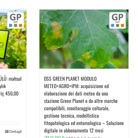
LÜ: mahsul
DSS GREEN PLANET MODULO
ylık
METEO+AGRO+IPM: acquisizione ed
riç 450,00
elaborazione dei dati meteo da una
stazione Green Planet o da altre marche
compatibili, monitoraggio colturale,
r
gestione tecnica, modellistica
fitopatologica ed entomologica – Soluzione
digitale in abbonamento 12 mesi
Dettagli