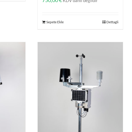
750,00
€
KDV dahil değildir
Sepete Ekle
Dettagli