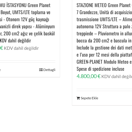
MU İSTASYONU Green Planet
STAZIONE METEO Green Planet G
7 Boyut, UMTS/LTE toplama ve
7 Grandezze, Unità di acquisizi
esi - Otonom 12V güç kaynağı
trasmissione UMTS/LTE – Alim
vanizli direk yapısı - Alüminyum
autonoma 12V Struttura a palo 
r, 200 cm2 ağız ve çelik baskül
treppiede – Pluviometro in allu
KDV dahil değildir
bocca da 200 cm2 e bascula in 
Include la gestione dei dati met
€
KDV dahil değildir
e l’uso per 12 mesi della piatt
GREEN-PLANET Modulo Meteo e 
Spese di spedizione incluse
e
Dettagli
4.800,00
€
KDV dahil değil
Sepete Ekle