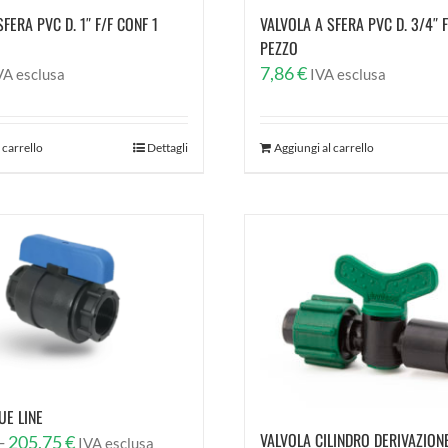
FERA PVC D. 1″ F/F CONF 1
VALVOLA A SFERA PVC D. 3/4″ F
PEZZO
7,86
€
VA esclusa
IVA esclusa
 carrello
Dettagli
Aggiungi al carrello
UE LINE
VALVOLA CILINDRO DERIVAZIONE
Fascia
-
205,75
€
IVA esclusa