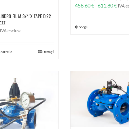
Fasci
458,60
€
-
611,80
€
IVA e
di
LINDRO FIL M 3/4″X TAPE D.22
prezz
EZZI
Scegli
da
IVA esclusa
458,6
a
611,8
 carrello
Dettagli