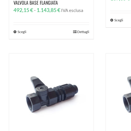
VALVOLA BASE FLANGIATA
Fascia
492,15
€
-
1.143,85
€
IVA esclusa
di
Scegli
prezzo:
Scegli
Dettagli
da
492,15 €
a
1.143,85 €