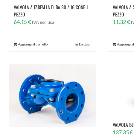
VALVOLA A FARFALLA D. Dn 80 / 16 CONF 1
VALVOLA A S
PEZZO
PEZZO
64,15
€
11,32
€
IVA esclusa
I
Aggiungi al carrello
Dettagli
Aggiungi al
VALVOLA BL
137,35
€