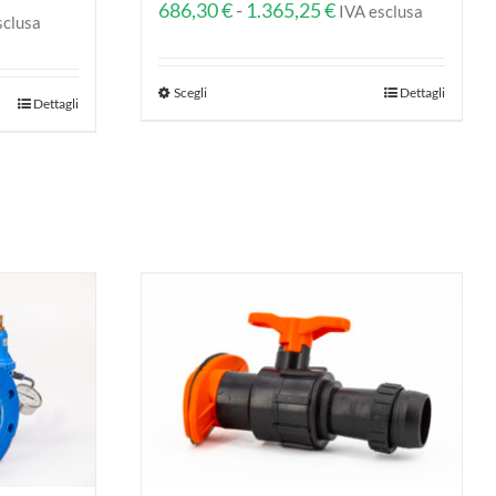
Fascia
686,30
€
-
1.365,25
€
IVA esclusa
a
sclusa
di
prezzo:
o:
Scegli
Dettagli
da
Dettagli
686,30 €
0 €
a
1.365,25 €
0 €