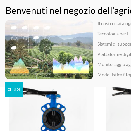
Salta
Per ulteriori informazioni contattaci a:
011 4378552
|
3a@green-pl
al
contenuto
Il nostro catal
Tecnologia per l’i
Sistemi di suppor
Piattaforme digit
Ordina per
Ordine predefinito
Mostra
36 Prodotti
Monitoraggio ag
Modellistica fit