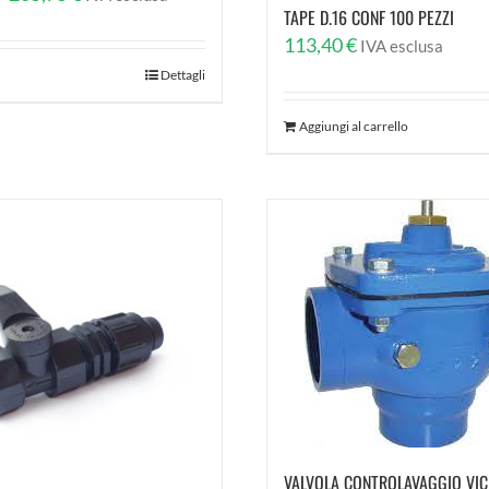
TAPE D.16 CONF 100 PEZZI
di
113,40
€
IVA esclusa
prezzo:
Dettagli
da
137,35 €
Aggiungi al carrello
a
205,75 €
VALVOLA CONTROLAVAGGIO VIC