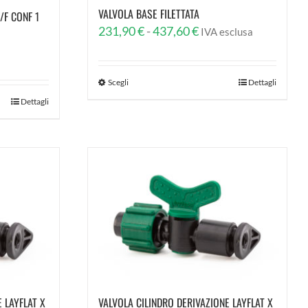
VALVOLA BASE FILETTATA
/F CONF 1
Fascia
231,90
€
-
437,60
€
IVA esclusa
di
prezzo:
Scegli
Dettagli
da
Dettagli
231,90 €
a
437,60 €
 LAYFLAT X
VALVOLA CILINDRO DERIVAZIONE LAYFLAT X