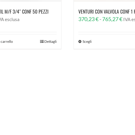
IL M/F 3/4″ CONF 50 PEZZI
VENTURI CON VALVOLA CONF 1 
Fasci
370,23
€
-
765,27
€
VA esclusa
IVA e
di
prezz
 carrello
Dettagli
Scegli
da
370,2
a
765,2