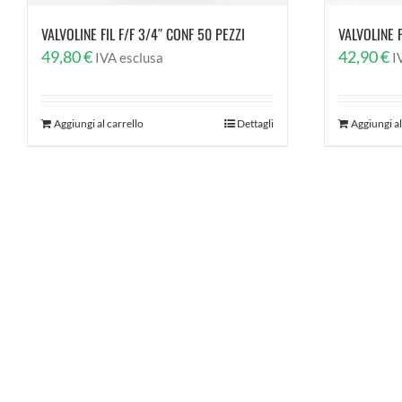
VALVOLINE FIL F/F 3/4″ CONF 50 PEZZI
VALVOLINE F
49,80
€
42,90
€
IVA esclusa
I
Aggiungi al carrello
Dettagli
Aggiungi al