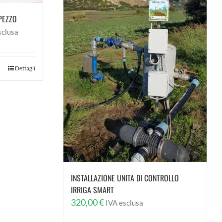
PEZZO
a
sclusa
o:
Dettagli
3 €
7 €
INSTALLAZIONE UNITA DI CONTROLLO
IRRIGA SMART
320,00
€
IVA esclusa