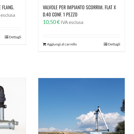
 FLANG.
VALVOLE PER IMPIANTO SCORRIM. FLAT X
D.40 CONF. 1 PEZZO
cia
 esclusa
10,50
€
IVA esclusa
zzo:
Dettagli
Aggiungi al carrello
Dettagli
,30 €
01,25 €