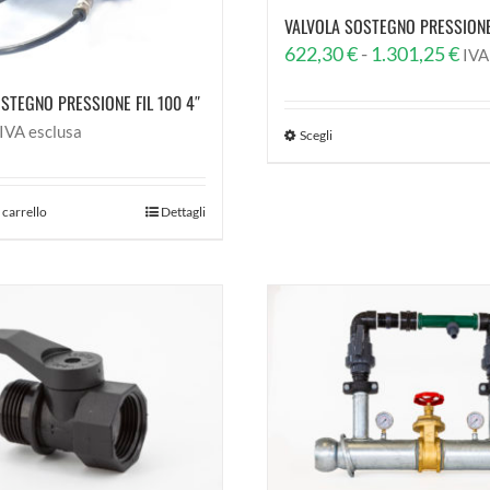
VALVOLA SOSTEGNO PRESSIONE
Fas
622,30
€
-
1.301,25
€
IVA
di
STEGNO PRESSIONE FIL 100 4″
pre
IVA esclusa
Scegli
da
622
a
 carrello
Dettagli
1.3