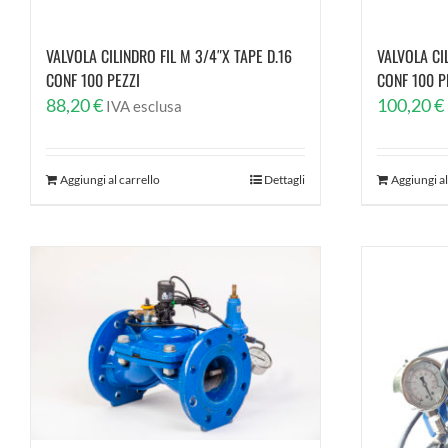
VALVOLA CILINDRO FIL M 3/4″X TAPE D.16
VALVOLA CI
CONF 100 PEZZI
CONF 100 P
88,20
€
100,20
€
IVA esclusa
Aggiungi al carrello
Dettagli
Aggiungi al