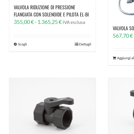
VALVOLA RIDUZIONE DI PRESSIONE
FLANGIATA CON SOLENOIDE E PILOTA EL-BI
Fascia
355,00
€
-
1.365,25
€
IVA esclusa
VALVOLA SO
di
567,70
€
prezzo:
Scegli
Dettagli
da
355,00 €
Aggiungi al
a
1.365,25 €